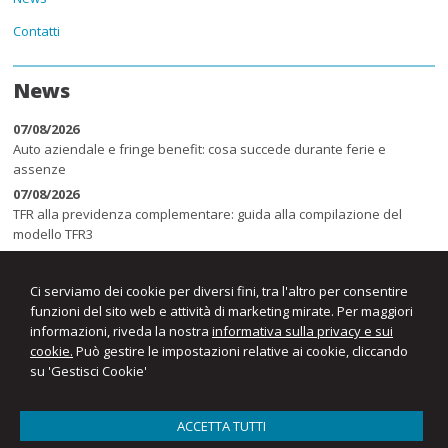
Contatti
News
07/08/2026
Auto aziendale e fringe benefit: cosa succede durante ferie e
assenze
07/08/2026
TFR alla previdenza complementare: guida alla compilazione del
modello TFR3
07/08/2026
Sicurezza sul lavoro negli stabilimenti balneari: obblighi, rischi e
Ci serviamo dei cookie per diversi fini, tra l'altro per consentire
sanzioni
funzioni del sito web e attività di marketing mirate. Per maggiori
informazioni, riveda la nostra
informativa sulla privacy e sui
cookie.
Può gestire le impostazioni relative ai cookie, cliccando
su 'Gestisci Cookie'
ACCETTA TUTTI